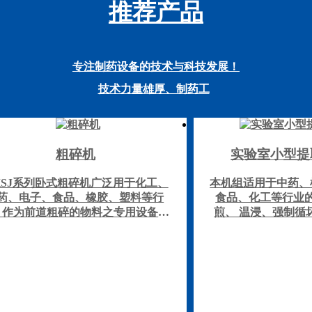
推荐产品
专注制药设备的技术与科技发展！
技术力量雄厚、制药工
粗碎机
实验室小型提
KSJ系列卧式粗碎机广泛用于化工、
本机组适用于中药、
药、电子、食品、橡胶、塑料等行
食品、化工等行业
。作为前道粗碎的物料之专用设备。
煎、 温浸、强制循
坚硬、难粉碎的物料包括塑料、橡胶
油、芳香油成分的提
都能粉碎。特别是不受物料粘度、硬
的回收浓缩等多种工
、软度及纤维状的限制，都能起到较
校、研究所和企事业
好的粉碎效果。
门及中小型制药