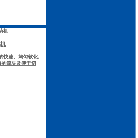
机
的快速、均匀软化,
份的流失及便于切
。