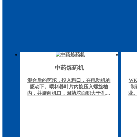
中药炼药机
混合后的药坨，投入料口，在电动机的
W
驱动下。喂料器叶片内旋压入螺旋槽
制
内，并旋向机口，因药坨面积大于孔板
业
的小孔面积而受阻时，药坨的致密性、
对
温度、粘度相应提高，当机腔过饱和
等
时，炼好的药坨从孔板的小孔连续挤
度
出，供制丸生产使用。