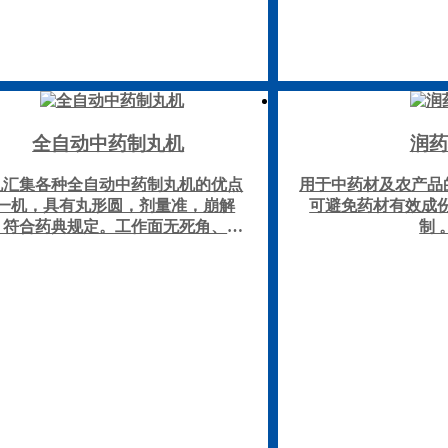
全自动中药制丸机
润药
机汇集各种全自动中药制丸机的优点
用于中药材及农产品
一机，具有丸形圆，剂量准，崩解
可避免药材有效成
，符合药典规定。工作面无死角、密
制 
好、拆卸、清洗方便、符合GMP标
，出条光滑，无棚料，传动平稳，操
容易，故障率低等优点。是医院制剂
、小型药厂、保健品厂和有一定规模
的中医诊所理想的制丸机械。