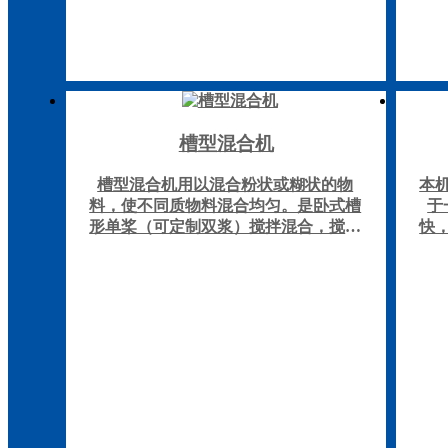
槽型混合机
槽型混合机用以混合粉状或糊状的物
本
料，使不同质物料混合均匀。是卧式槽
于
形单桨（可定制双浆）搅拌混合，搅抖
快
桨为通轴式，便于清洗。与物体接触处
封性
全采用不锈钢制成，有良好的耐腐蚀
准
性，混合槽可自动翻转倒料。
作
室