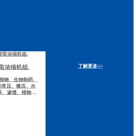
了解更多>>
取浓缩机组.
植物、生物制药、
的常压、微压、水
坏、渗透、植物精
取浓缩及有机溶剂
艺。非常适用于高
单位实验室研发部
厂试生产使用。