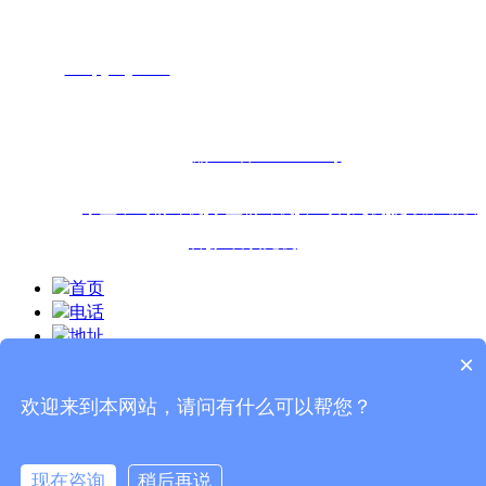
电话：18696663363
网址：
m.rqsyaoji.com
地址：重庆市九龙坡区九龙园大道26号
6-4九龙云端创业孵化园1545号
备案号:
渝ICP备19010462号
热门搜索:
小型中药粉碎机
,
小型粉碎机
,
中药制丸机
,
提取浓缩设
备
,
胶囊填充机
首页
电话
地址
×
短信
欢迎来到本网站，请问有什么可以帮您？
分享到
现在咨询
稍后再说