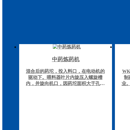
中药炼药机
混合后的药坨，投入料口，在电动机的
W
驱动下。喂料器叶片内旋压入螺旋槽
制
内，并旋向机口，因药坨面积大于孔板
业
的小孔面积而受阻时，药坨的致密性、
对
温度、粘度相应提高，当机腔过饱和
等
时，炼好的药坨从孔板的小孔连续挤
度
出，供制丸生产使用。