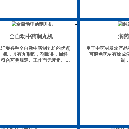
全自动中药制丸机
润药
机汇集各种全自动中药制丸机的优点
用于中药材及农产品
一机，具有丸形圆，剂量准，崩解
可避免药材有效成
，符合药典规定。工作面无死角、密
制 
好、拆卸、清洗方便、符合GMP标
，出条光滑，无棚料，传动平稳，操
容易，故障率低等优点。是医院制剂
、小型药厂、保健品厂和有一定规模
的中医诊所理想的制丸机械。