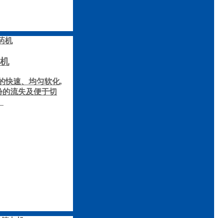
机
的快速、均匀软化,
份的流失及便于切
。