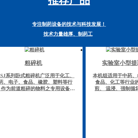
推荐产品
专注制药设备的技术与科技发展！
技术力量雄厚、制药工
粗碎机
实验室小型提
KSJ系列卧式粗碎机广泛用于化工、
本机组适用于中药、
药、电子、食品、橡胶、塑料等行
食品、化工等行业
。作为前道粗碎的物料之专用设备。
煎、 温浸、强制循
坚硬、难粉碎的物料包括塑料、橡胶
油、芳香油成分的提
都能粉碎。特别是不受物料粘度、硬
的回收浓缩等多种工
、软度及纤维状的限制，都能起到较
校、研究所和企事业
好的粉碎效果。
门及中小型制药