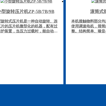
小型旋转压片机ZP-5B/7B/9B
滚筒式
型旋转式压片机是一种自动旋转、连
本机接触物料部分均
压片的压片机微型化的机器，配有过
使用调速电机，筛筒
保护装置，当压力过载时，能自动停
整。结构简单、噪音
本机可将含粉量(100目以上)不超过
筛筒简单方便。主要
0%的颗粒状原料的压制成4～20毫米
化工行业中筛选丸机
片剂。本机不适用于半固体、潮湿颗
匀规整。根据需要制
、低熔点易吸潮原料和无颗粉末压
备，筛孔径大小根
。此种压片机提高了片剂密度的均匀
，减少了裂片，松片现象。本机机器
动小，噪声低，耗能少，效率高和片
重量准，是目前国内最受欢迎的一种
压片机。