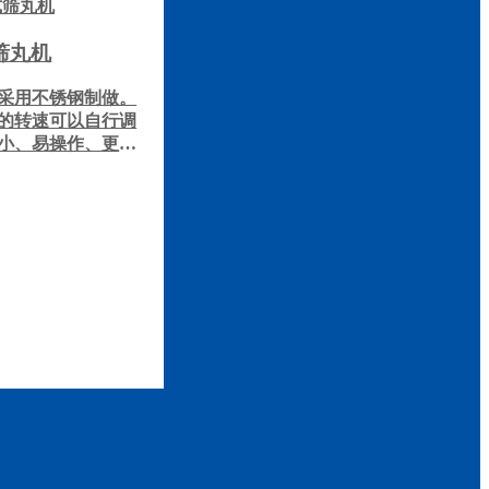
筛丸机
采用不锈钢制做。
的转速可以自行调
小、易操作、更换
用于制药、食品、
制品，保证丸的均
做成带收尘装置设
据用户需要订货。