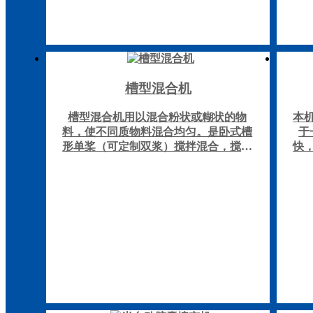
槽型混合机
槽型混合机用以混合粉状或糊状的物
本
料，使不同质物料混合均匀。是卧式槽
于
形单桨（可定制双浆）搅拌混合，搅抖
快
桨为通轴式，便于清洗。与物体接触处
封性
全采用不锈钢制成，有良好的耐腐蚀
准
性，混合槽可自动翻转倒料。
作
室