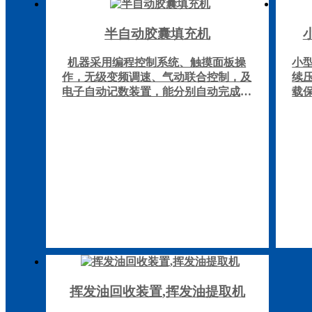
半自动胶囊填充机
机器采用编程控制系统、触摸面板操
小
作，无级变频调速、气动联合控制，及
续
电子自动记数装置，能分别自动完成胶
载
囊的就位、分离、充填、锁紧等动作。
机。
充填剂量准确，操作方便，机身及工作
1
台面采用不锈钢制造，产品符合GMP要
的
求。适用于粉状、颗粒状的药品及保健
粒
品的胶囊充填。
片
性
振
剂
挥发油回收装置,挥发油提取机