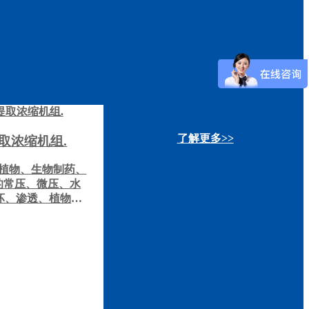
了解更多>>
取浓缩机组.
植物、生物制药、
的常压、微压、水
坏、渗透、植物精
取浓缩及有机溶剂
艺。非常适用于高
单位实验室研发部
厂试生产使用。