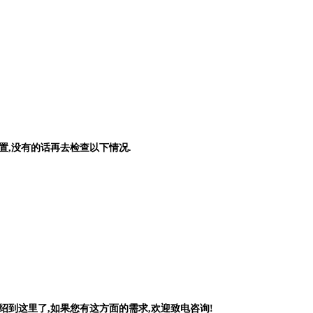
置,没有的话再去检查以下情况.
到这里了,如果您有这方面的需求,欢迎致电咨询!