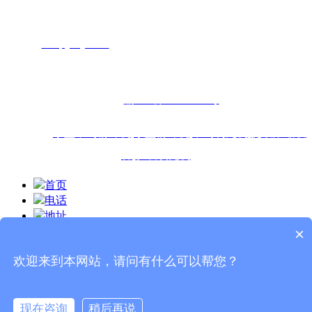
电话：18696663363
网址：
m.rqsyaoji.com
地址：重庆市九龙坡区九龙园大道26号
6-4九龙云端创业孵化园1545号
备案号:
渝ICP备19010462号
热门搜索:
小型中药粉碎机
,
小型粉碎机
,
中药制丸机
,
提取浓缩设
备
,
胶囊填充机
首页
电话
地址
×
短信
欢迎来到本网站，请问有什么可以帮您？
分享到
现在咨询
稍后再说